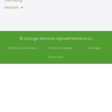
CecoBlog
Intranet
© Cecoga Servicios Agroalimentarios S.L
Política de privacidad
Política de cookies
Aviso legal
Canal ético