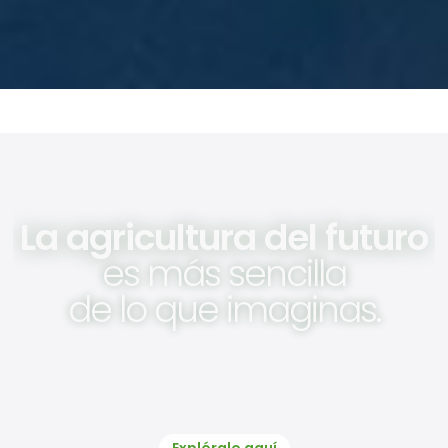
La agricultura del futuro
es más sencilla
de lo que imaginas.
Explóralo aquí