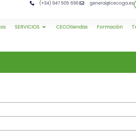
(+34) 947 505 696
general@cecoga.es
mos
SERVICIOS
CECOtiendas
Formación
T