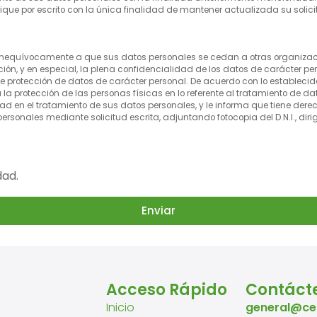
ique por escrito con la única finalidad de mantener actualizada su solic
 e inequívocamente a que sus datos personales se cedan a otras organiza
ón, y en especial, la plena confidencialidad de los datos de carácter per
e protección de datos de carácter personal. De acuerdo con lo establecid
a la protección de las personas físicas en lo referente al tratamiento de dat
 en el tratamiento de sus datos personales, y le informa que tiene derec
personales mediante solicitud escrita, adjuntando fotocopia del D.N.I., dir
dad.
Enviar
Acceso Rápido
Contáct
Inicio
general@ce