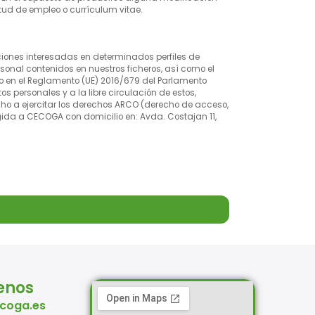
itud de empleo o currículum vitae.
ciones interesadas en determinados perfiles de
sonal contenidos en nuestros ficheros, así como el
o en el Reglamento (UE) 2016/679 del Parlamento
os personales y a la libre circulación de estos,
ho a ejercitar los derechos ARCO (derecho de acceso,
igida a CECOGA con domicilio en: Avda. Costajan 11,
enos
coga.es