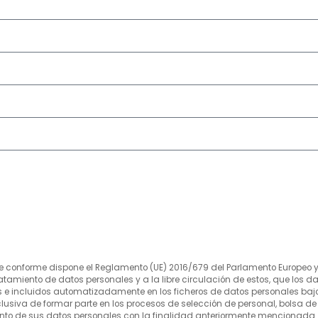
conforme dispone el Reglamento (UE) 2016/679 del Parlamento Europeo y del
tratamiento de datos personales y a la libre circulación de estos, que los 
dos e incluidos automatizadamente en los ficheros de datos personales b
siva de formar parte en los procesos de selección de personal, bolsa de t
ento de sus datos personales con la finalidad anteriormente mencionada.