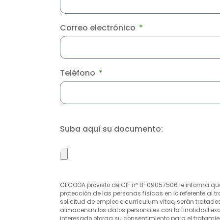
Correo electrónico
Teléfono
Suba aquí su documento:
CECOGA provisto de CIF nº B-09057506 le informa que 
protección de las personas físicas en lo referente al 
solicitud de empleo o currículum vitae, serán trata
almacenan los datos personales con la finalidad exclu
interesado otorga su consentimiento para el tratami